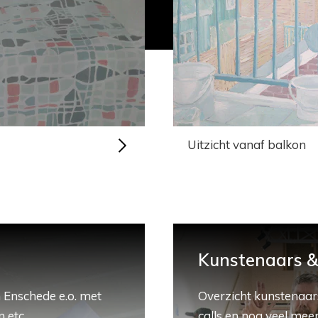
Uitzicht vanaf balkon
Kunstenaars & 
 Enschede e.o. met
Overzicht kunstenaars
 etc.
calls en nog veel meer