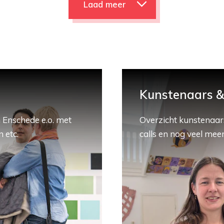
Laad meer
Kunstenaars & 
 Enschede e.o. met
Overzicht kunstenaars
 etc.
calls en nog veel meer