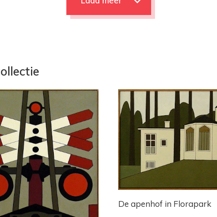
Laad meer
ollectie
De apenhof in Florapark