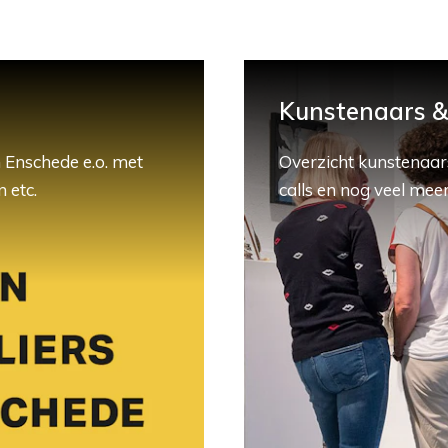
Kunstenaars & 
 Enschede e.o. met
Overzicht kunstenaars
 etc.
calls en nog veel meer