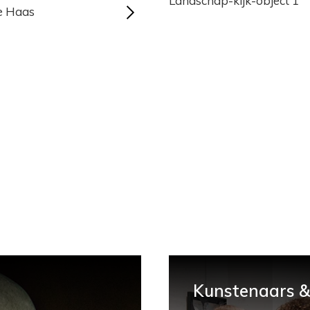
Landschap-kijk-object 1
e Haas
Kunstenaars & 