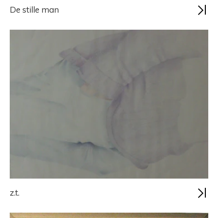
De stille man
z.t.