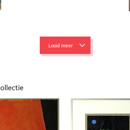
Laad meer
ollectie