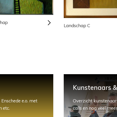
chap
Landschap C
Kunstenaars & 
 Enschede e.o. met
Overzicht kunstenaars
 etc.
calls en nog veel meer