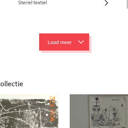
Steriel textiel
Laad meer
ollectie