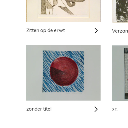
Zitten op de erwt
Verzam
zonder titel
z.t.