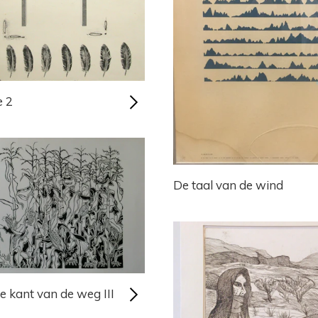
 2
De taal van de wind
e kant van de weg III