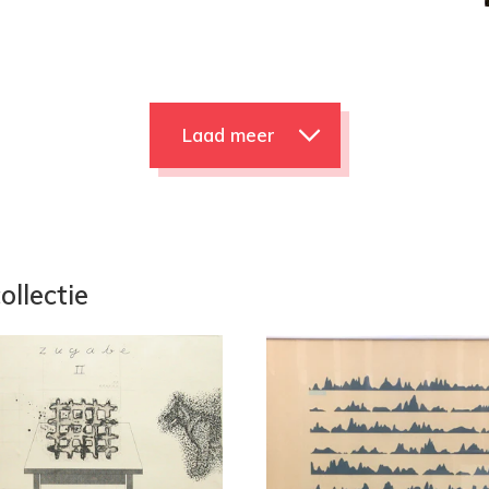
Laad meer
ollectie