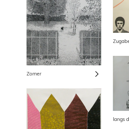
Zugabe
Zomer
langs d