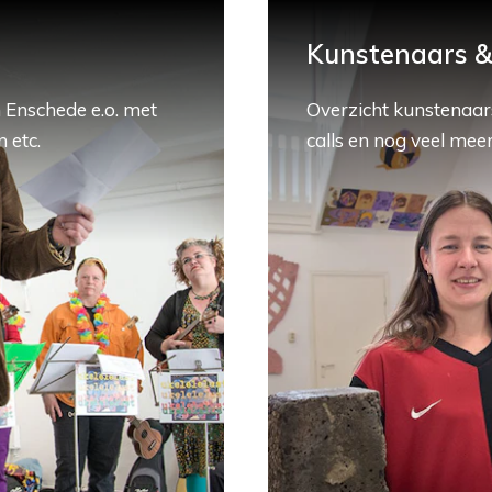
Kunstenaars & 
 Enschede e.o. met
Overzicht kunstenaars
 etc.
calls en nog veel meer