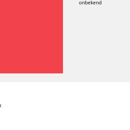
onbekend
k