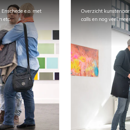
 Enschede e.o. met
Overzicht kunstenaars
 etc.
calls en nog veel meer