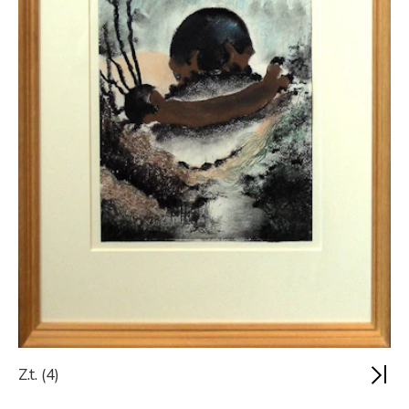
Z.t. (4)