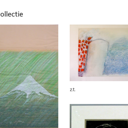
ollectie
z.t.