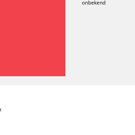
onbekend
k