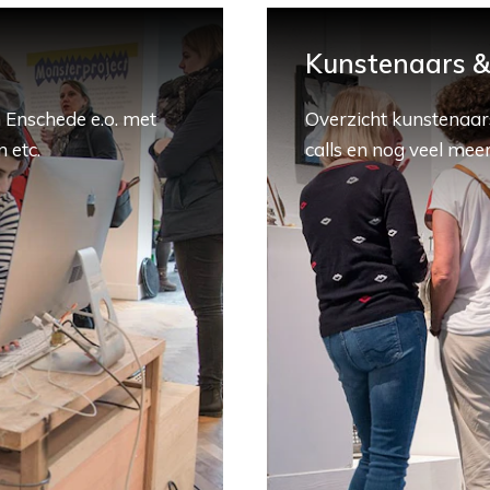
Kunstenaars & 
 Enschede e.o. met
Overzicht kunstenaars
 etc.
calls en nog veel meer