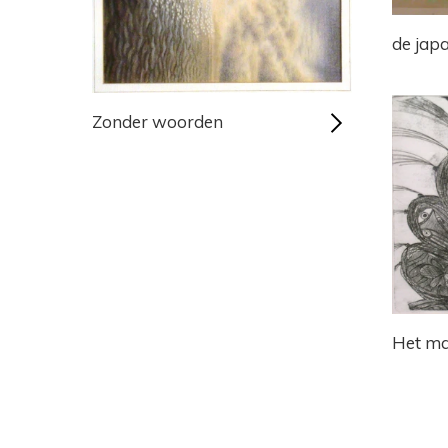
de jap
Zonder woorden
Het ma