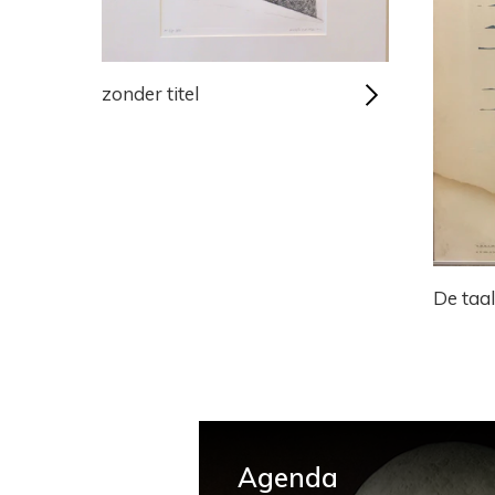
zonder titel
De taa
Agenda