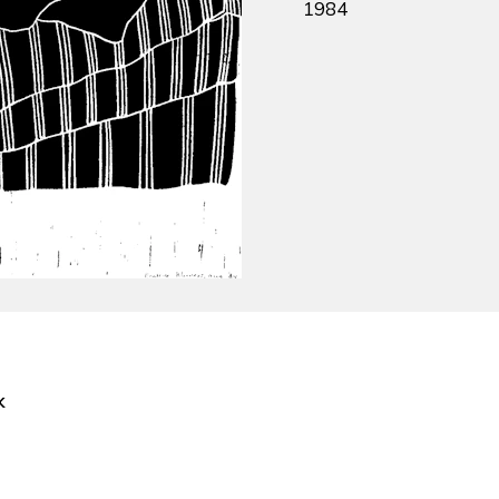
1984
k