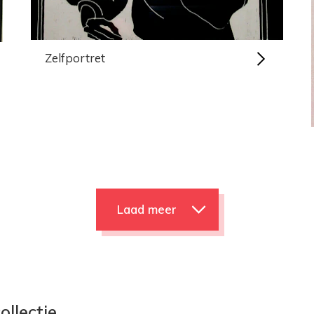
Zelfportret
Laad meer
ollectie