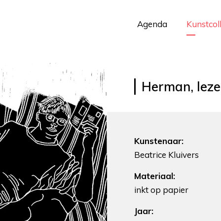
Agenda
Kunstcol
Herman, lez
Kunstenaar:
Beatrice Kluivers
Materiaal:
inkt op papier
Jaar: