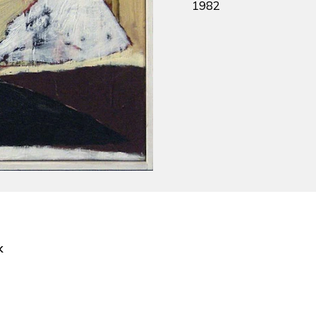
1982
k