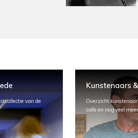
hede
Kunstenaars & 
stcollectie van de
Overzicht kunstenaars
calls en nog veel meer