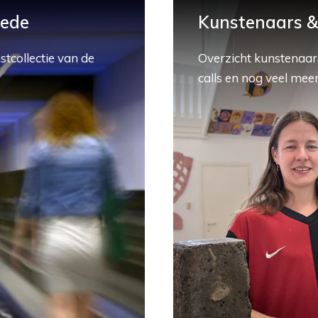
hede
Kunstenaars & 
stcollectie van de
Overzicht kunstenaars
calls en nog veel meer