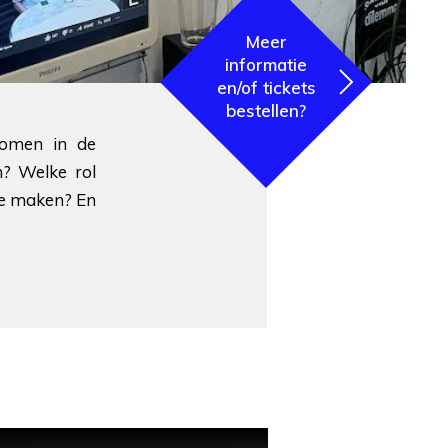
Meer
informatie
en/of tickets
bestellen?
nomen in de
n? Welke rol
 te maken? En