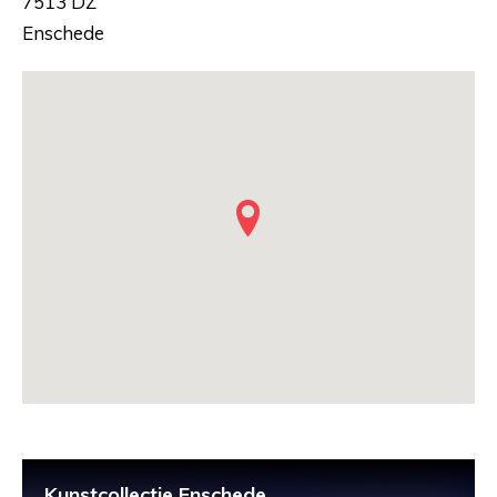
7513 DZ
Enschede
Kunstcollectie Enschede