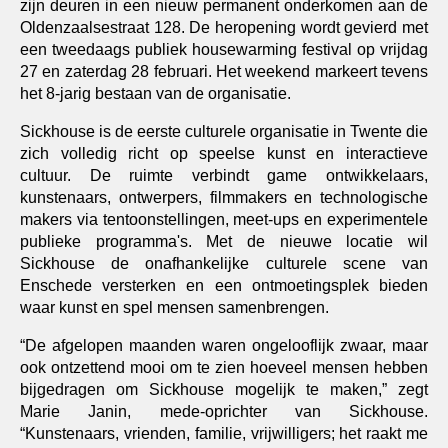
zijn deuren in een nieuw permanent onderkomen aan de 
Oldenzaalsestraat 128. De heropening wordt gevierd met 
een tweedaags publiek housewarming festival op vrijdag 
27 en zaterdag 28 februari. Het weekend markeert tevens 
het 8-jarig bestaan van de organisatie.
Sickhouse is de eerste culturele organisatie in Twente die 
zich volledig richt op speelse kunst en interactieve 
cultuur. De ruimte verbindt game ontwikkelaars, 
kunstenaars, ontwerpers, filmmakers en technologische 
makers via tentoonstellingen, meet-ups en experimentele 
publieke programma's. Met de nieuwe locatie wil 
Sickhouse de onafhankelijke culturele scene van 
Enschede versterken en een ontmoetingsplek bieden 
waar kunst en spel mensen samenbrengen.
“De afgelopen maanden waren ongelooflijk zwaar, maar 
ook ontzettend mooi om te zien hoeveel mensen hebben 
bijgedragen om Sickhouse mogelijk te maken,” zegt 
Marie Janin, mede-oprichter van Sickhouse. 
“Kunstenaars, vrienden, familie, vrijwilligers; het raakt me 