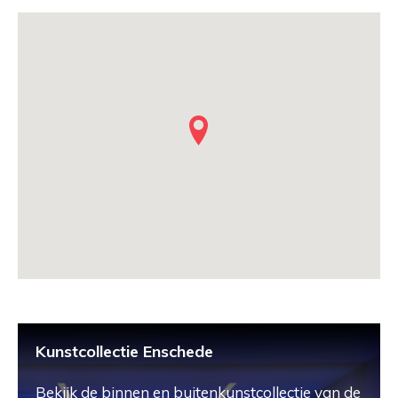
Kunstcollectie Enschede
Bekijk de binnen en buitenkunstcollectie van de