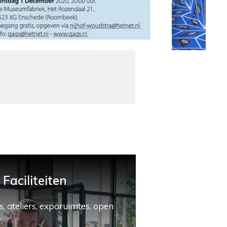
Faciliteiten
, ateliers, exporuimtes, open
.