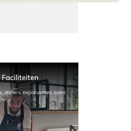
Faciliteiten
, ateliers, exporuimtes, open
.