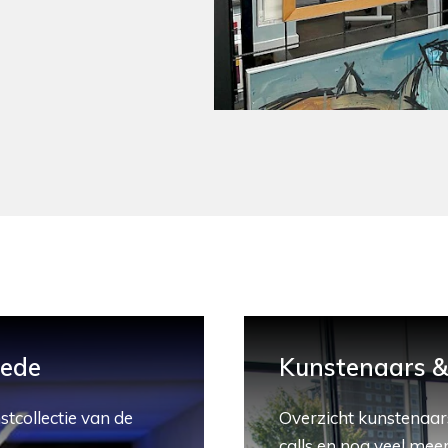
hede
Kunstenaars & 
stcollectie van de
Overzicht kunstenaars
calls en nog veel meer