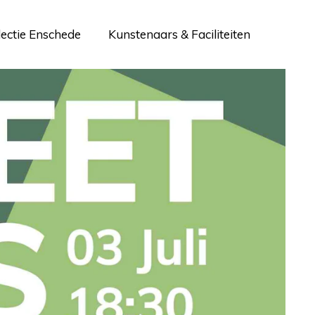
lectie Enschede
Kunstenaars & Faciliteiten