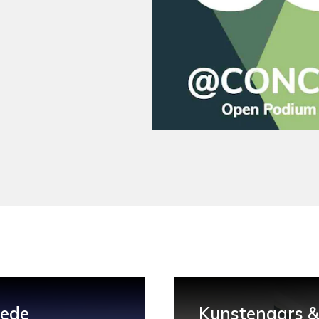
hede
Kunstenaars & 