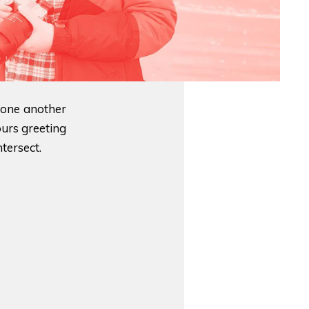
 one another
ours greeting
tersect.