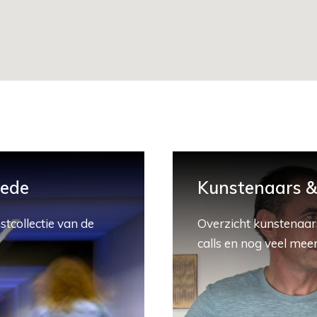
hede
Kunstenaars & 
stcollectie van de
Overzicht kunstenaars
calls en nog veel meer