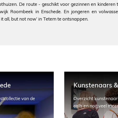
uizen. De route - geschikt voor gezinnen en kinderen t
e wijk Roombeek in Enschede. En jongeren en volwass
it all, but not now’ in Tetem te ontsnappen.
hede
Kunstenaars & 
stcollectie van de
Overzicht kunstenaars
calls en nog veel meer