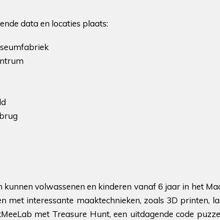
nde data en locaties plaats:
Museumfabriek
Centrum
ld
rbrug
 kunnen volwassenen en kinderen vanaf 6 jaar in het M
n met interessante maaktechnieken, zoals 3D printen, la
kMeeLab met Treasure Hunt, een uitdagende code puzze