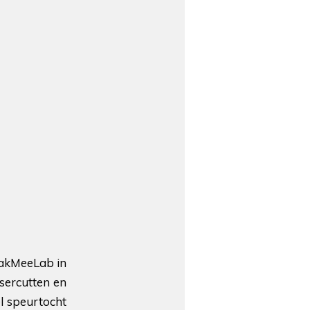
aakMeeLab in
sercutten en
l speurtocht