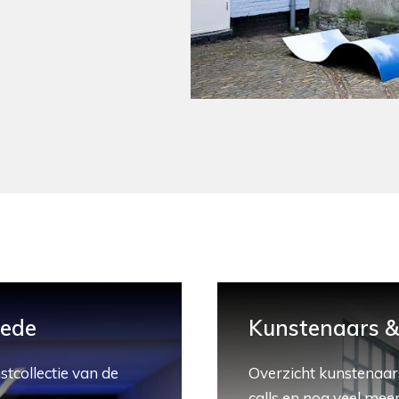
hede
Kunstenaars & 
stcollectie van de
Overzicht kunstenaars
calls en nog veel meer