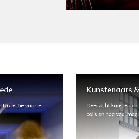
hede
Kunstenaars & 
stcollectie van de
Overzicht kunstenaars
calls en nog veel meer