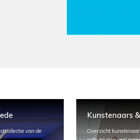
hede
Kunstenaars & 
stcollectie van de
Overzicht kunstenaars
calls en nog veel meer