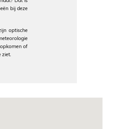
maat? Dat is
ieën bij deze
ijn optische
 meteorologie
e opkomen of
 ziet.