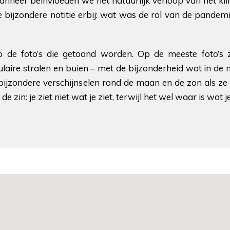
anneer beïnvloeden we het natuurlijk verloop van het kli
e bijzondere notitie erbij: wat was de rol van de pandem
 de foto’s die getoond worden. Op de meeste foto’s z
culaire stralen en buien – met de bijzonderheid wat in de
e bijzondere verschijnselen rond de maan en de zon als z
zin: je ziet niet wat je ziet, terwijl het wel waar is wat je