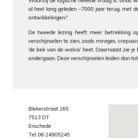
Waarbij de logische tweede vraag is: sinds w
al heel lang geleden ~7000 jaar terug, met d
ontwikkelingen?
De tweede lezing heeft meer betrekking op
verschijnselen te zien, zoals mirages, crepus
‘de bek van de walvis’ heet. Daarnaast zie j
ondergaan. Deze verschijnselen leiden dan tot de 
Blekerstraat 165
7513 DT
Enschede
Tel: 06 24905245