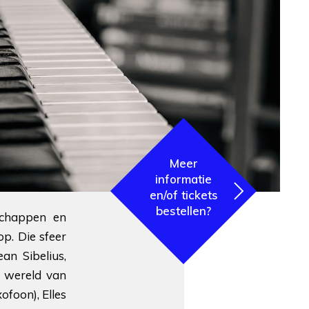
Meer
informatie
en/of tickets
bestellen?
schappen en
p. Die sfeer
n Sibelius,
e wereld van
ofoon), Elles