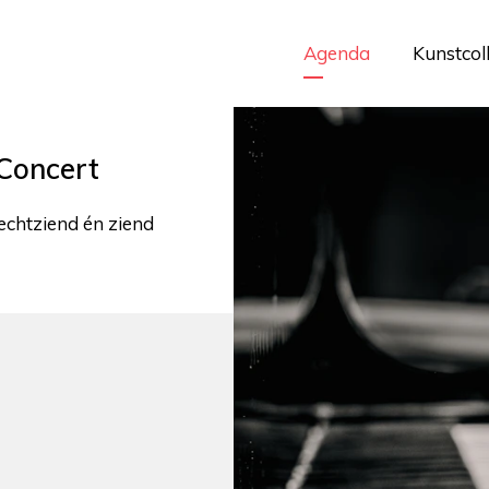
Agenda
Kunstcol
Concert
lechtziend én ziend