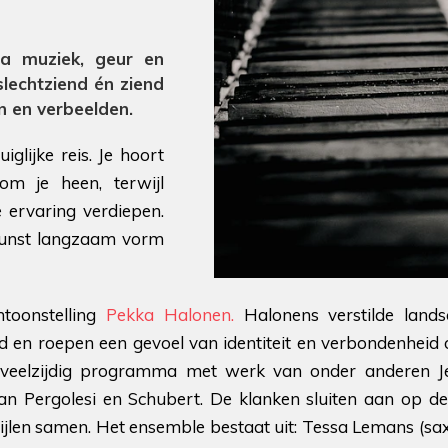
ia muziek, geur en
slechtziend én ziend
en en verbeelden.
glijke reis. Je hoort
m je heen, terwijl
 ervaring verdiepen.
kunst langzaam vorm
ntoonstelling
Pekka Halonen.
Halonens verstilde land
d en roepen een gevoel van identiteit en verbondenheid o
 veelzijdig programma met werk van onder anderen Jea
n Pergolesi en Schubert. De klanken sluiten aan op d
ijlen samen. Het ensemble bestaat uit: Tessa Lemans (sax