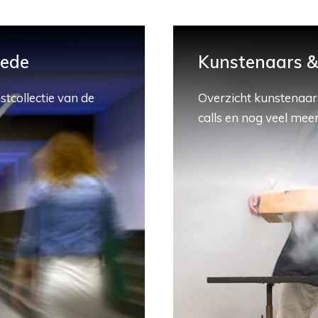
hede
Kunstenaars & 
stcollectie van de
Overzicht kunstenaars
calls en nog veel meer