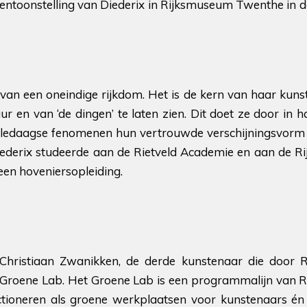
otentoonstelling van Diederix in Rijksmuseum Twenthe in 
d van een oneindige rijkdom. Het is de kern van haar kun
 en van ‘de dingen’ te laten zien. Dit doet ze door in h
ledaagse fenomenen hun vertrouwde verschijningsvorm 
iederix studeerde aan de Rietveld Academie en aan de R
een hoveniersopleiding.
n Christiaan Zwanikken, de derde kunstenaar die door
t Groene Lab. Het Groene Lab is een programmalijn van
ctioneren als groene werkplaatsen voor kunstenaars én 