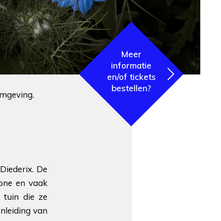
Meer
informatie
en/of tickets
bestellen?
omgeving.
Diederix. De
hone en vaak
 tuin die ze
nleiding van