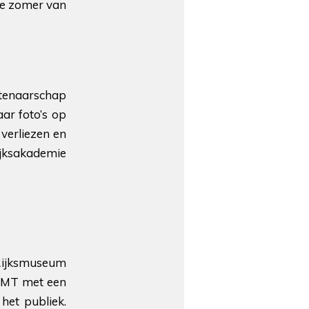
de zomer van
stenaarschap
aar foto’s op
verliezen en
ijksakademie
 Rijksmuseum
 RMT met een
het publiek.