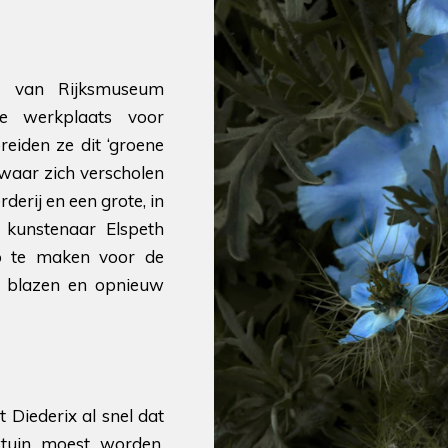
n van Rijksmuseum
e werkplaats voor
eiden ze dit ‘groene
 waar zich verscholen
erij en een grote, in
 kunstenaar Elspeth
p te maken voor de
te blazen en opnieuw
Diederix al snel dat
tuin moest worden.