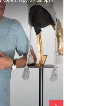
, ateliers, exporuimtes, open
.