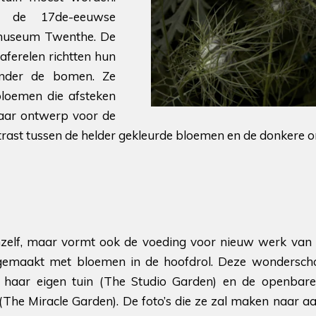
or de 17de-eeuwse
ksmuseum Twenthe. De
ferelen richtten hun
onder de bomen. Ze
 bloemen die afsteken
haar ontwerp voor de
trast tussen de helder gekleurde bloemen en de donkere 
chzelf, maar vormt ook de voeding voor nieuw werk van 
ies gemaakt met bloemen in de hoofdrol. Deze wondersc
nt haar eigen tuin (The Studio Garden) en de openbare
he Miracle Garden). De foto’s die ze zal maken naar aa