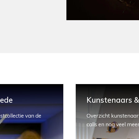
hede
Kunstenaars & 
stcollectie van de
Overzicht kunstenaars
calls en nog veel meer