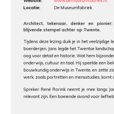
Website:
www.demuseumfabriek.nl
Locatie:
De Museumfabriek
Architect, tekenaar, denker en pionier:
blijvende stempel achter op Twente.
Tijdens deze lezing duik je in het veelzijdi
boerderijen. Jans legde het Twentse landschap
oog voor detail en historie. Wat hem bijzonder
onderwijs, cultuur en taal. Hij speelde een bel
bouwkundig onderwijs in Twente, en zette zi
werk, zoals portretten en mensstudies, komt 
Spreker René Rorink neemt je mee langs Jan
relevant zijn. Een boeiende avond voor liefheb