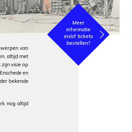
Meer
informatie
en/of tickets
bestellen?
ontwerpen van
n, altijd met
zijn visie op
n Enschede en
nder bekende
k nog altijd