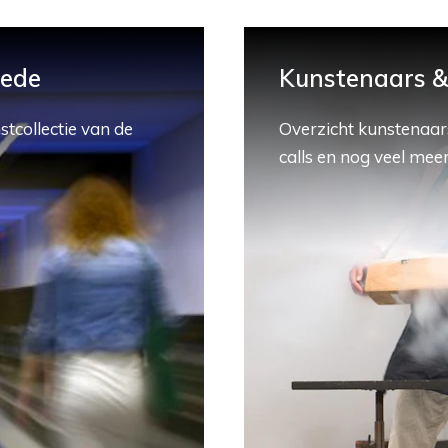
hede
Kunstenaars & 
stcollectie van de
Overzicht kunstenaars
calls en nog veel meer