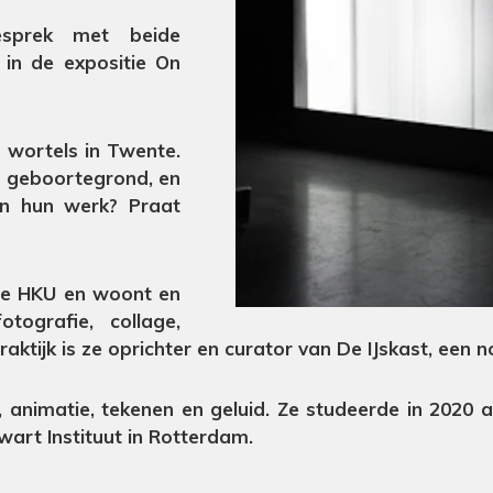
esprek met beide
in de expositie On
wortels in Twente.
un geboortegrond, en
in hun werk? Praat
 de HKU en woont en
ografie, collage,
praktijk is ze oprichter en curator van De IJskast, een
o, animatie, tekenen en geluid. Ze studeerde in 2020
wart Instituut in Rotterdam.