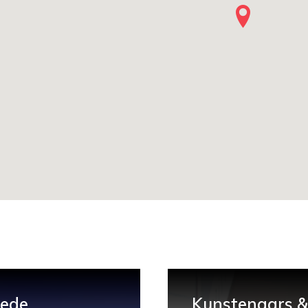
hede
Kunstenaars & 