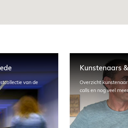
hede
Kunstenaars & 
stcollectie van de
Overzicht kunstenaars
calls en nog veel meer