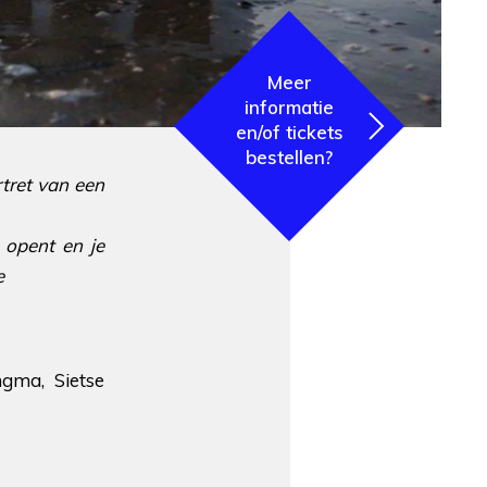
Meer
informatie
en/of tickets
bestellen?
rtret van een
 opent en je
e
gma, Sietse