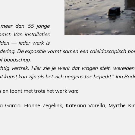
en meer dan 55 jonge
st. Van installaties
elden — ieder werk is
ndering. De expositie vormt samen een caleidoscopisch po
 of boodschap.
tig vertrek. Hier zie je werk dat vragen stelt, werelden
at kunst kan zijn als het zich nergens toe beperkt". Ina Bod
 en toont met trots het werk van:
Garcia, Hanne Zegelink, Katerina Varella, Myrthe Kin